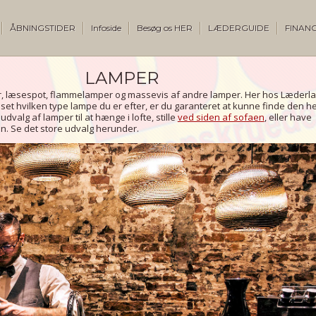
ÅBNINGSTIDER
Infoside
Besøg os HER
LÆDERGUIDE
FINANC
LAMPER
, læsespot, flammelamper og massevis af andre lamper. Her hos Læderl
uanset hvilken type lampe du er efter, er du garanteret at kunne finde den h
 udvalg af lamper til at hænge i lofte, stille
ved siden af sofaen
, eller have
. Se det store udvalg herunder.