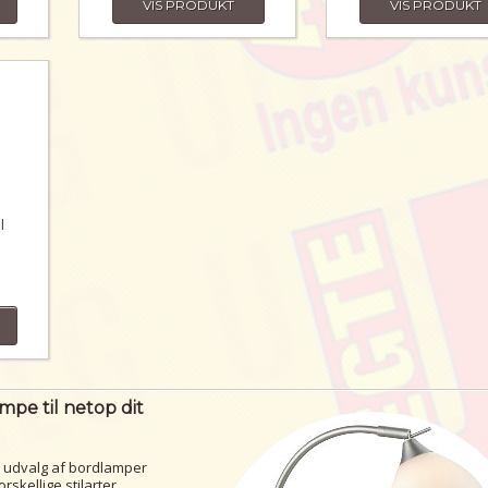
VIS PRODUKT
VIS PRODUKT
l
ampe til netop dit
t udvalg af bordlamper
skellige stilarter,