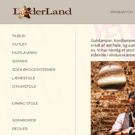
PRISMATCH
TILBUD
Gulvlamper, bordlamper
OUTLET
vi lidt af det hele, og 
os. Vi har nemlig et stort
FASTLAVPRIS
stående i vindueskarmen
SOFAER
SOFA BYGGESYSTEMER
LÆNESTOLE
OTIUMSTOLE
DINING STOLE
SOFABORDE
REOLER