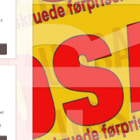
ss
el
0