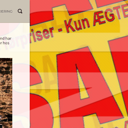
IERING
and har
er hos