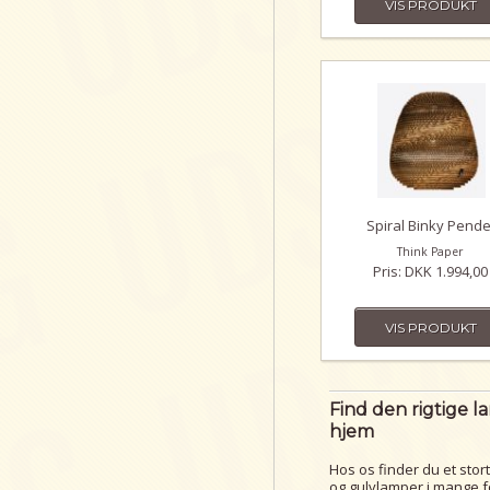
VIS PRODUKT
Spiral Binky Pende
Think Paper
Pris: DKK 1.994,00
VIS PRODUKT
Find den rigtige l
hjem
Hos os finder du et stor
og gulvlamper i mange for