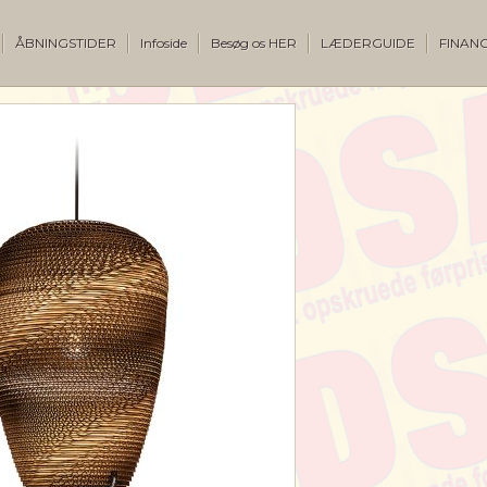
ÅBNINGSTIDER
Infoside
Besøg os HER
LÆDERGUIDE
FINANC