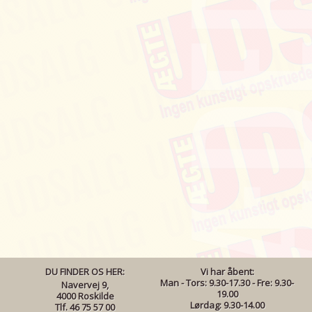
DU FINDER OS HER:
Vi har åbent:
Man - Tors: 9.30-17.30 - Fre: 9.30-
Navervej 9,
19.00
4000 Roskilde
Lørdag: 9.30-14.00
Tlf. 46 75 57 00