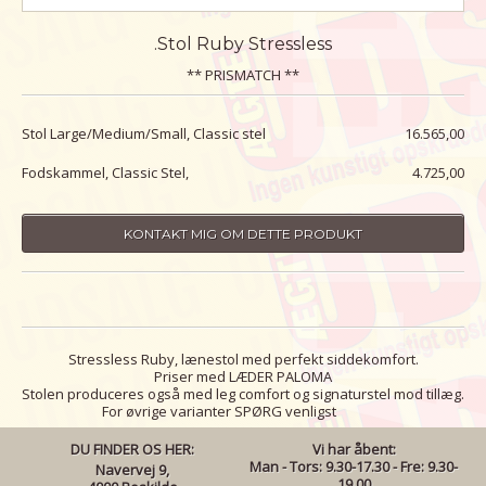
.Stol Ruby Stressless
** PRISMATCH **
Stol Large/Medium/Small, Classic stel
16.565,00
Fodskammel, Classic Stel,
4.725,00
KONTAKT MIG OM DETTE PRODUKT
Stressless Ruby, lænestol med perfekt siddekomfort.
Priser med LÆDER PALOMA
Stolen produceres også med leg comfort og signaturstel mod tillæg.
For øvrige varianter SPØRG venligst
DU FINDER OS HER:
Vi har åbent:
Man - Tors: 9.30-17.30 - Fre: 9.30-
Navervej 9,
19.00