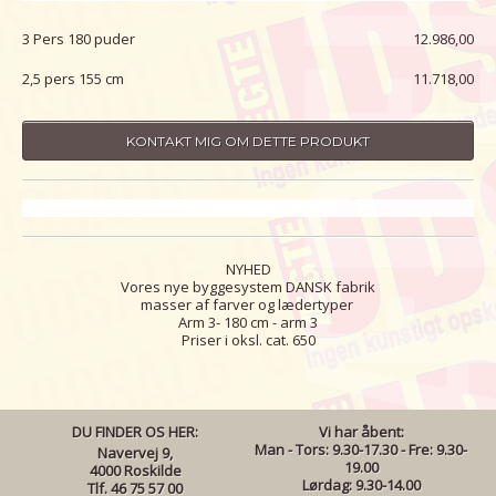
3 Pers 180 puder
12.986,00
2,5 pers 155 cm
11.718,00
KONTAKT MIG OM DETTE PRODUKT
NYHED
Vores nye byggesystem DANSK fabrik
masser af farver og lædertyper
Arm 3- 180 cm - arm 3
Priser i oksl. cat. 650
DU FINDER OS HER:
Vi har åbent:
Man - Tors: 9.30-17.30 - Fre: 9.30-
Navervej 9,
19.00
4000 Roskilde
Lørdag: 9.30-14.00
Tlf. 46 75 57 00