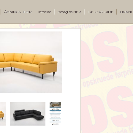
ÅBNINGSTIDER
Infoside
Besøg os HER
LÆDERGUIDE
FINANC