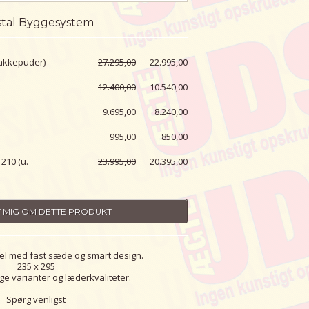
stal Byggesystem
nakkepuder)
27.295,00
22.995,00
12.400,00
10.540,00
9.695,00
8.240,00
995,00
850,00
210 (u.
23.995,00
20.395,00
 MIG OM DETTE PRODUKT
l med fast sæde og smart design.
235 x 295
e varianter og læderkvaliteter.
Spørg venligst