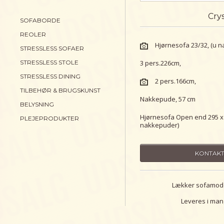
Cry
SOFABORDE
REOLER
Hjørnesofa 23/32, (u 
STRESSLESS SOFAER
3 pers.226cm,
STRESSLESS STOLE
STRESSLESS DINING
2 pers.166cm,
TILBEHØR & BRUGSKUNST
Nakkepude, 57 cm
BELYSNING
Hjørnesofa Open end 295 x 
PLEJEPRODUKTER
nakkepuder)
KONTAKT
Lækker sofamode
Leveres i mang