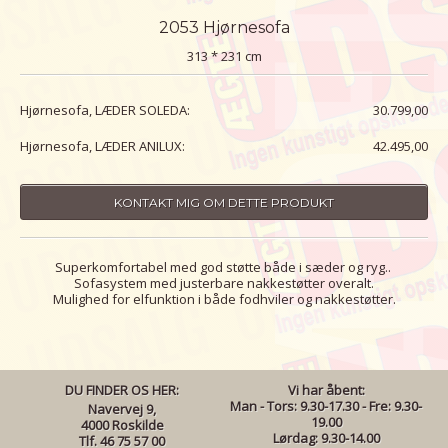
2053 Hjørnesofa
313 * 231 cm
Hjørnesofa, LÆDER SOLEDA:
30.799,00
Hjørnesofa, LÆDER ANILUX:
42.495,00
KONTAKT MIG OM DETTE PRODUKT
Superkomfortabel med god støtte både i sæder og ryg..
Sofasystem med justerbare nakkestøtter overalt.
Mulighed for elfunktion i både fodhviler og nakkestøtter.
DU FINDER OS HER:
Vi har åbent:
Man - Tors: 9.30-17.30 - Fre: 9.30-
Navervej 9,
19.00
4000 Roskilde
Lørdag: 9.30-14.00
Tlf. 46 75 57 00