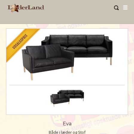
Eva
Både i læder og Stof