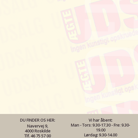
DU FINDER OS HER:
Vi har åbent:
Man - Tors: 9.30-17.30 - Fre: 9.30-
Navervej 9,
19.00
4000 Roskilde
Lørdag: 9.30-14.00
Tlf. 46 75 57 00