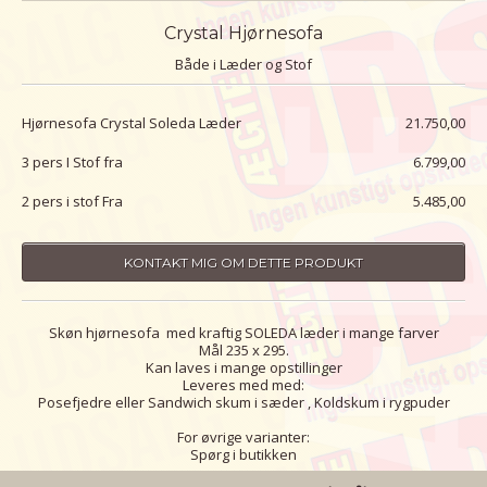
Crystal Hjørnesofa
Både i Læder og Stof
Hjørnesofa Crystal Soleda Læder
21.750,00
3 pers I Stof fra
6.799,00
2 pers i stof Fra
5.485,00
KONTAKT MIG OM DETTE PRODUKT
Skøn hjørnesofa med kraftig SOLEDA læder i mange farver
Mål 235 x 295.
Kan laves i mange opstillinger
Leveres med med:
Posefjedre eller Sandwich skum i sæder , Koldskum i rygpuder
For øvrige varianter:
Spørg i butikken