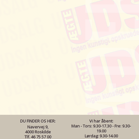
DU FINDER OS HER:
Vi har åbent:
Man - Tors: 9.30-17.30 - Fre: 9.30-
Navervej 9,
19.00
4000 Roskilde
Lørdag: 9.30-14.00
Tlf. 46 75 57 00