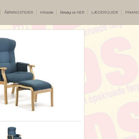
ÅBNINGSTIDER
Infoside
Besøg os HER
LÆDERGUIDE
FINANC