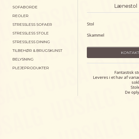
Lænestol
SOFABORDE
REOLER
Stol
STRESSLESS SOFAER
STRESSLESS STOLE
Skammel
STRESSLESS DINING
TILBEHØR & BRUGSKUNST
KONTAKT
BELYSNING
PLEJEPRODUKTER
Fantastisk s
Leveres i et hav af vari
sok
Stol
De oply