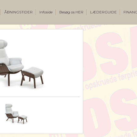
ÅBNINGSTIDER
Infoside
Besøg os HER
LÆDERGUIDE
FINANC