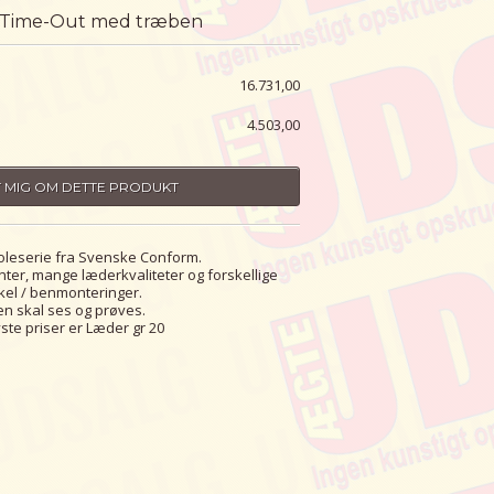
 Time-Out med træben
16.731,00
4.503,00
 MIG OM DETTE PRODUKT
toleserie fra Svenske Conform.
anter, mange læderkvaliteter og forskellige
kel / benmonteringer.
en skal ses og prøves.
ste priser er Læder gr 20