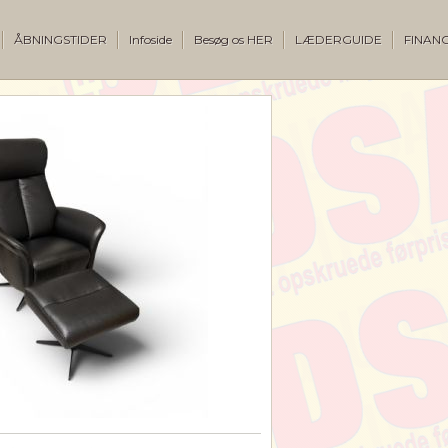
ÅBNINGSTIDER
Infoside
Besøg os HER
LÆDERGUIDE
FINANC