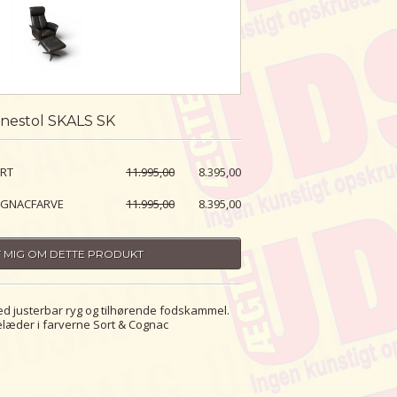
nestol SKALS SK
ORT
11.995,00
8.395,00
OGNACFARVE
11.995,00
8.395,00
 MIG OM DETTE PRODUKT
d justerbar ryg og tilhørende fodskammel.
elæder i farverne Sort & Cognac