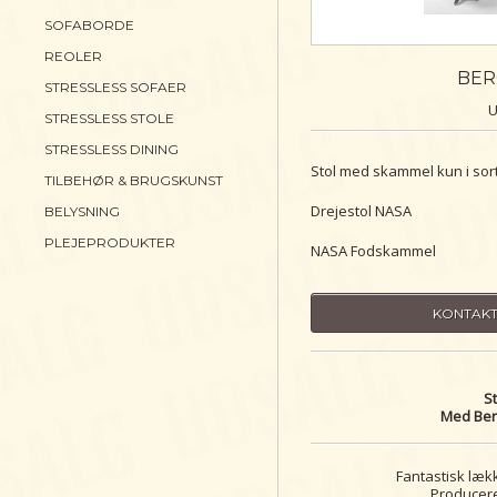
SOFABORDE
REOLER
BER
STRESSLESS SOFAER
U
STRESSLESS STOLE
STRESSLESS DINING
Stol med skammel kun i sor
TILBEHØR & BRUGSKUNST
Drejestol NASA
BELYSNING
PLEJEPRODUKTER
NASA Fodskammel
KONTAKT
St
Med Berg
Fantastisk læk
Producere