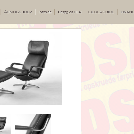
ÅBNINGSTIDER
Infoside
Besøg os HER
LÆDERGUIDE
FINANC