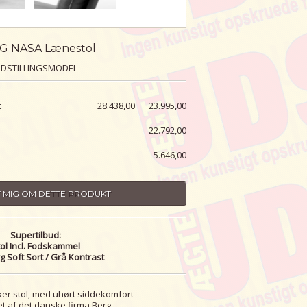
G NASA Lænestol
DSTILLINGSMODEL
t
28.438,00
23.995,00
22.792,00
5.646,00
 MIG OM DETTE PRODUKT
Supertilbud:
ol Incl. Fodskammel
 Soft Sort / Grå Kontrast
ker stol, med uhørt siddekomfort
t af det danske firma Berg.