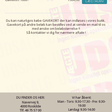
LÆG I KURV
Du kan naturligvis købe GAVEKORT der kan indløses i vores butik.
Gavekort på andre beløb kan bestilles ved at sende en mail til os
med ønske om beløbstørrelse !!
Så kontakter vi dig for nærmere aftale !
DU FINDER OS HER:
Vi har åbent:
Man - Tors: 9.30-17.30 - Fre: 9.30-
Navervej 9,
19.00
4000 Roskilde
Lørdag: 9.30-14.00
Tlf. 46 75 57 00