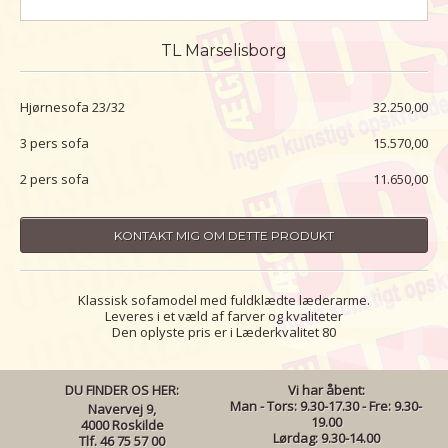
TL Marselisborg
Hjørnesofa 23/32
32.250,00
3 pers sofa
15.570,00
2 pers sofa
11.650,00
KONTAKT MIG OM DETTE PRODUKT
Klassisk sofamodel med fuldklædte læderarme.
Leveres i et væld af farver og kvaliteter
Den oplyste pris er i Læderkvalitet 80
DU FINDER OS HER:
Vi har åbent:
Man - Tors: 9.30-17.30 - Fre: 9.30-
Navervej 9,
19.00
4000 Roskilde
Lørdag: 9.30-14.00
Tlf. 46 75 57 00