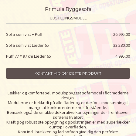
Primula Byggesofa
UDSTILLINGSMODEL
Sofa som vist + Puff
26.995,00
Sofa som vist Læder 65
33.280,00
Puff 77 * 97 cm Læder 65
4.995,00
KONTAKT MIG OM DETTE PRODUKT
Lækker og komfortabel, modulopbygget sofamodel i flot moderne
design.
Modulerne er beklædt på alle flader og er derfor, i modsætning til
mange af konkurrenterne helt fritstående.
Bemærk også de smukke dekorative kantsyninger der fremhæver
sofaens kvalitet.
Kraftig og robust stelopbygning og polstringen er med superlækker
duntop i overfladen.
Kom ind i butikken og lad sofaen give dig den perfekte