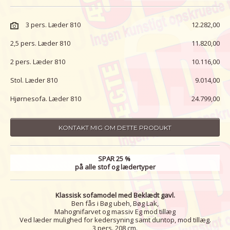
3 pers. Læder 810
12.282,00
2,5 pers. Læder 810
11.820,00
2 pers. Læder 810
10.116,00
Stol. Læder 810
9.014,00
Hjørnesofa. Læder 810
24.799,00
KONTAKT MIG OM DETTE PRODUKT
SPAR 25 %
på alle stof og lædertyper
Klassisk sofamodel med Beklædt gavl.
Ben fås i Bøg ubeh, Bøg Lak,
Mahognifarvet og massiv Eg mod tillæg
Ved læder mulighed for kedersyning samt duntop, mod tillæg.
3 pers. 208 cm.